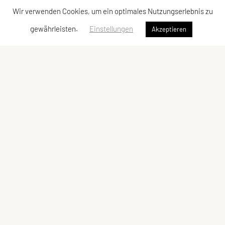
Wir verwenden Cookies, um ein optimales Nutzungserlebnis zu
gewährleisten.
Einstellungen
Akzeptieren
Union Nußbach
Sportgelände
Stretzer Straße 6
4542 Nußbach
Tel: +43 664 / 81 67 680
E-Mail:
hello@union-nussbach.at
ZVR-Zahl: 327740618
Kontaktadressen
Schnellzugriff
Kontakt
Angebot