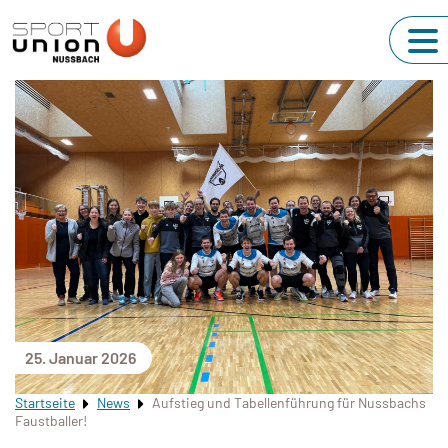
25. Januar 2026
Startseite
News
Aufstieg und Tabellenführung für Nussbachs
Faustballer!