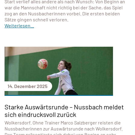
Start verlief alles andere als nach Wunsch: Von Beginn an
war die Mannschaft nicht richtig bei der Sache, das Spiel
zog an den Nussbacherinnen vorbei. Die ersten beiden
Sätze gingen schnell verloren.
Weiterlesen...
14. Dezember 2025
Starke Auswärtsrunde – Nussbach meldet
sich eindrucksvoll zurück
Wolkersdorf. Ohne Trainer Marco Salzberger reisten die
Nussbacherinnen zur Auswärtsrunde nach Wolkersdorf.
Das Team präsentierte sich dabei von Beginn an sehr