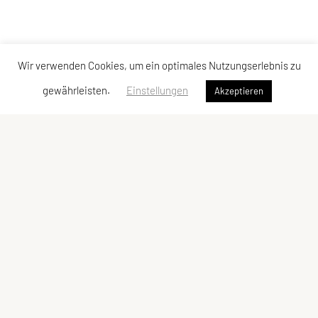
Wir verwenden Cookies, um ein optimales Nutzungserlebnis zu
gewährleisten.
Einstellungen
Akzeptieren
Union Nußbach
Sportgelände
Stretzer Straße 6
4542 Nußbach
Tel: +43 664 / 81 67 680
E-Mail:
hello@union-nussbach.at
ZVR-Zahl: 327740618