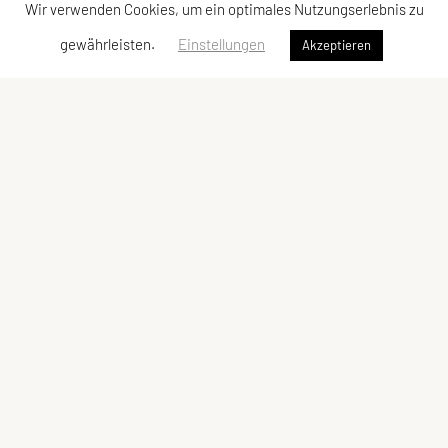
Wir verwenden Cookies, um ein optimales Nutzungserlebnis zu
gewährleisten.
Einstellungen
Akzeptieren
Union Nußbach
Sportgelände
Stretzer Straße 6
4542 Nußbach
Tel: +43 664 / 81 67 680
E-Mail:
hello@union-nussbach.at
ZVR-Zahl: 327740618