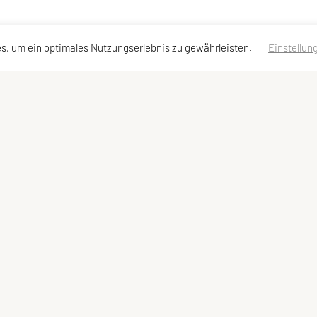
s, um ein optimales Nutzungserlebnis zu gewährleisten.
Einstellun
essen
Schnellzugriff
Meta
Angebot
Impressum
Team
Sitemap
Datenschutzerklärung