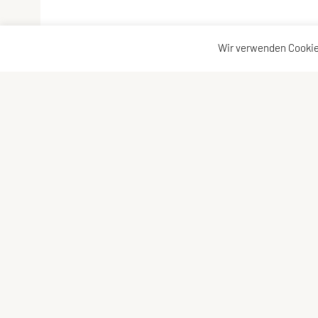
Wir verwenden Cookie
Union Nußbach
Kontaktadr
Sportgelände
Kontakt
Stretzer Straße 6
Vorstand
4542 Nußbach
Tel: +43 664 / 81 67 680
E-Mail:
hello@union-nussbach.at
ZVR-Zahl: 327740618